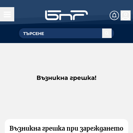
Възникна грешка!
Възникна грешка при зареждането