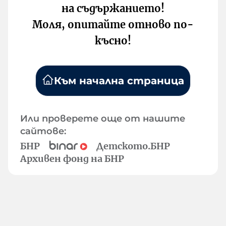
на съдържанието!
Моля, опитайте отново по-
късно!
Към начална страница
Или проверете още от нашите
сайтове:
БНР
Детското.БНР
Архивен фонд на БНР