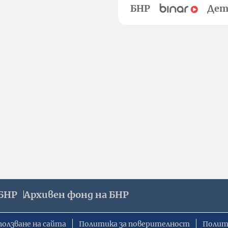
БНР
Дет
БНР
Архивен фонд на БНР
ползване на сайта
Политика за поверителност
Полит