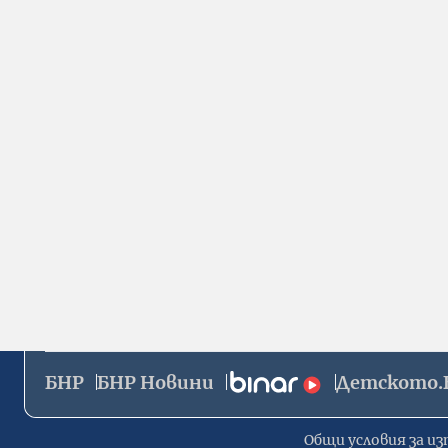
БНР
БНР Новини
Детското.
Общи условия за из