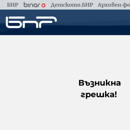
БНР
Детското.БНР
Архивен фо
Възникна
грешка!