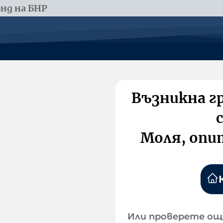
нд на БНР
Възникна г
Моля, опи
Или проверете ощ