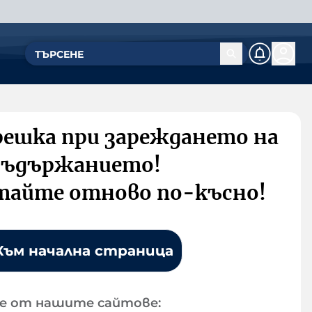
решка при зареждането на
съдържанието!
тайте отново по-късно!
Към начална страница
е от нашите сайтове: