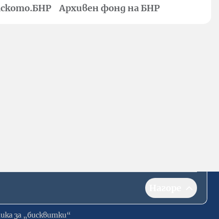
ското.БНР
Архивен фонд на БНР
Нагоре
ика за „бисквитки“