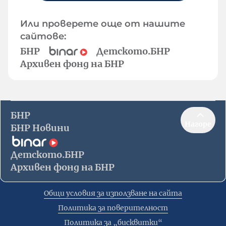
Или проверете още от нашите
сайтове:
БНР
Детското.БНР
Архивен фонд на БНР
БНР
Нагоре
БНР Новини
Детското.БНР
Архивен фонд на БНР
Общи условия за използване на сайта
Политика за поверителност
Политика за „бисквитки“