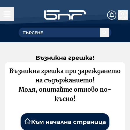
Възникна грешка!
Възникна грешка при зареждането
на съдържанието!
Моля, опитайте отново по-
късно!
Към начална страница