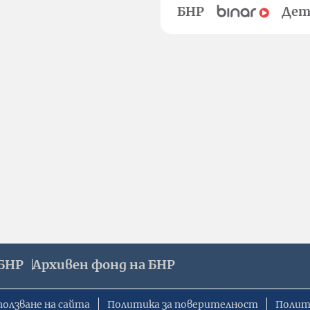
БНР
Дет
БНР
Архивен фонд на БНР
ползване на сайта
Политика за поверителност
Полит