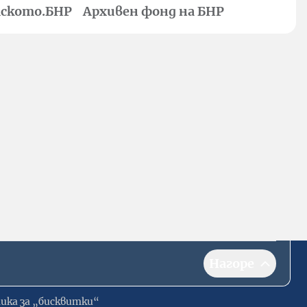
ското.БНР
Архивен фонд на БНР
Нагоре
ика за „бисквитки“