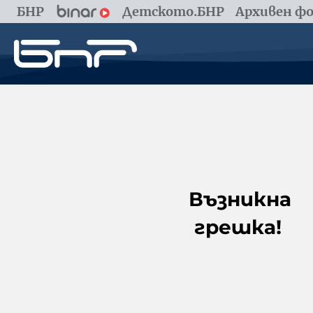
БНР
Детското.БНР
Архивен фо
Възникна
грешка!