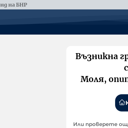
нд на БНР
Възникна г
Моля, опи
Или проверете ощ