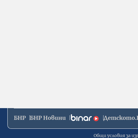
БНР
БНР Новини
Детското.
Общи условия за из