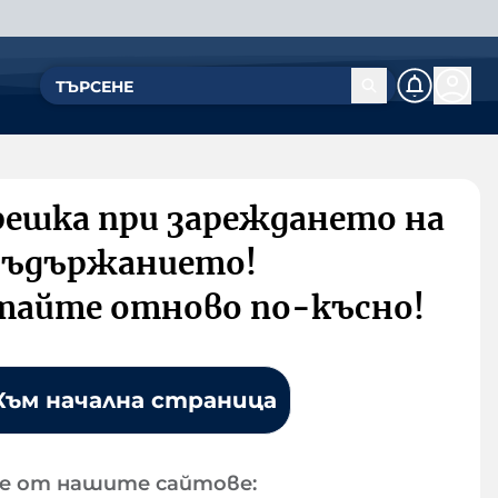
решка при зареждането на
съдържанието!
тайте отново по-късно!
Към начална страница
е от нашите сайтове: